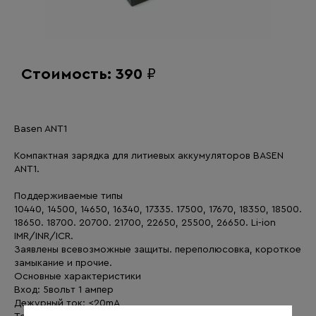
Стоимость: 390
₽
Basen ANT1
Компактная зарядка для литиевых аккумуляторов BASEN
ANT1.
Поддерживаемые типы
10440, 14500, 14650, 16340, 17335. 17500, 17670, 18350, 18500.
18650. 18700. 20700. 21700, 22650, 25500, 26650. Li-ion
IMR/INR/ICR.
Заявлены всевозможные защиты. переполюсовка, короткое
замыкание и прочие.
Основные характеристики
Вход: 5вольт 1 ампер
Дежурный ток: <20mA