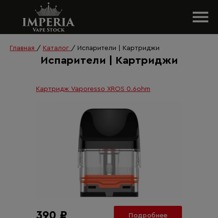
Главная
/
Каталог
/
Испарители | Картриджи
Испарители | Картриджи
Картридж Vaporesso XROS 0.6ohm
390 ₽
Подробнее