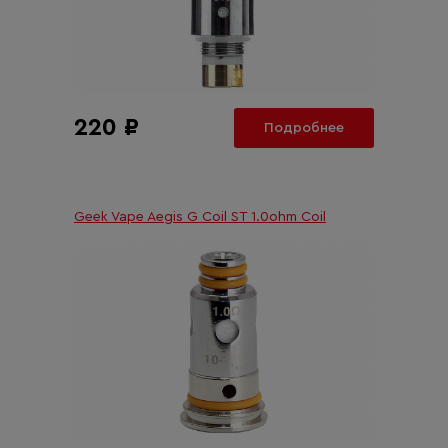
220 ₽
Подробнее
Geek Vape Aegis G Coil ST 1.0ohm Coil