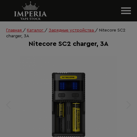
Главная
/
Каталог
/
Зарядные устройства
/
Nitecore SC2
charger, 3А
Nitecore SC2 charger, 3А