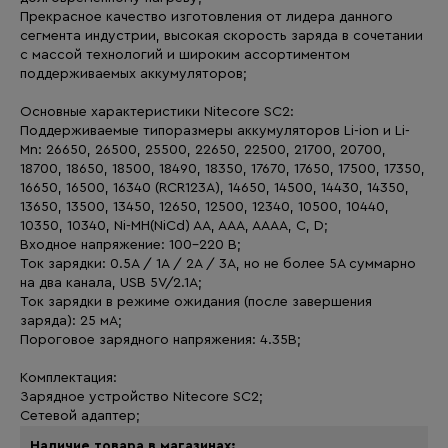
Прекрасное качество изготовления от лидера данного
сегмента индустрии, высокая скорость заряда в сочетании
с массой технологий и широким ассортиментом
поддерживаемых аккумуляторов;
Основные характеристики Nitecore SC2:
Поддерживаемые типоразмеры аккумуляторов Li-ion и Li-
Mn: 26650, 26500, 25500, 22650, 22500, 21700, 20700,
18700, 18650, 18500, 18490, 18350, 17670, 17650, 17500, 17350,
16650, 16500, 16340 (RCR123A), 14650, 14500, 14430, 14350,
13650, 13500, 13450, 12650, 12500, 12340, 10500, 10440,
10350, 10340, Ni-MH(NiCd) AA, AAA, AAAA, C, D;
Входное напряжение: 100-220 В;
Ток зарядки: 0.5А / 1А / 2А / 3А, но не более 5А суммарно
на два канала, USB 5V/2.1A;
Ток зарядки в режиме ожидания (после завершения
заряда): 25 мА;
Пороговое зарядного напряжения: 4.35В;
Комплектация:
Зарядное устройство Nitecore SC2;
Сетевой адаптер;
Наличие товара в магазинах: