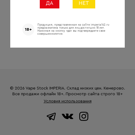
ДА
НЕТ
Продукция, представленная на сайте imperia142.ru
предназначена только для лиц достигших 18 лет.
18+
Нажимая на кнопку «да» вы подтверждаете свое
совершеннолетие.
© 2026 Vape Stock IMPERIA. Склад низких цен. Кемерово.
Все продажи офлайн 18+. Просмотр сайта строго 18+
Условия использования