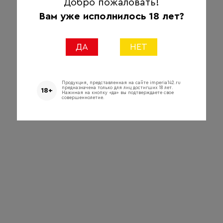
Добро пожаловать!
Вам уже исполнилось 18 лет?
ДА
НЕТ
Продукция, представленная на сайте imperia142.ru
предназначена только для лиц достигших 18 лет.
18+
Нажимая на кнопку «да» вы подтверждаете свое
совершеннолетие.